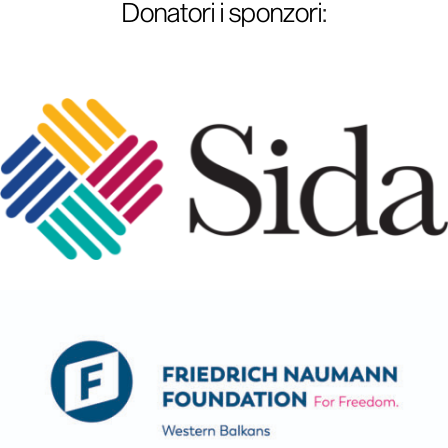
Donatori i sponzori
: