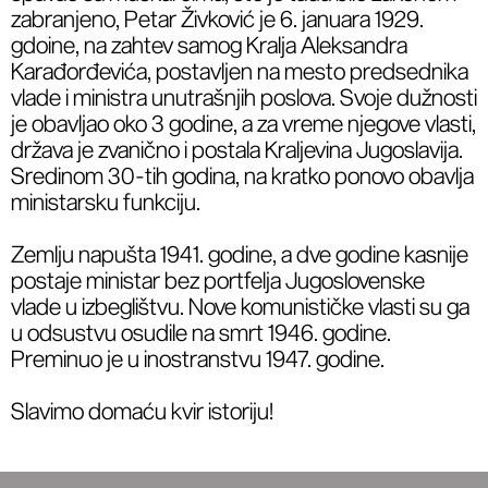
zabranjeno, Petar Živković je 6. januara 1929.
gdoine, na zahtev samog Kralja Aleksandra
Karađorđevića, postavljen na mesto predsednika
vlade i ministra unutrašnjih poslova. Svoje dužnosti
je obavljao oko 3 godine, a za vreme njegove vlasti,
država je zvanično i postala Kraljevina Jugoslavija.
Sredinom 30-tih godina, na kratko ponovo obavlja
ministarsku funkciju.
Zemlju napušta 1941. godine, a dve godine kasnije
postaje ministar bez portfelja Jugoslovenske
vlade u izbeglištvu. Nove komunističke vlasti su ga
u odsustvu osudile na smrt 1946. godine.
Preminuo je u inostranstvu 1947. godine.
Slavimo domaću kvir istoriju!