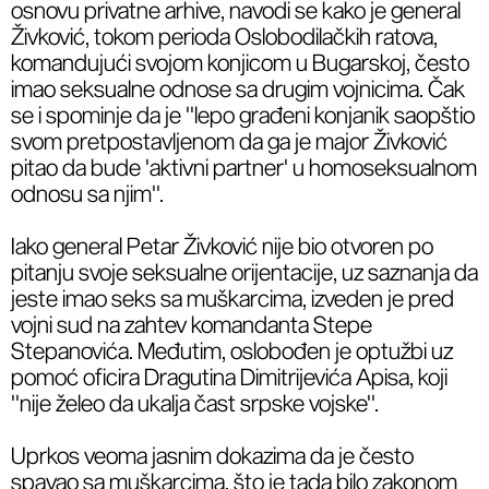
osnovu privatne arhive, navodi se kako je general
Živković, tokom perioda Oslobodilačkih ratova,
komandujući svojom konjicom u Bugarskoj, često
imao seksualne odnose sa drugim vojnicima. Čak
se i spominje da je ''lepo građeni konjanik saopštio
svom pretpostavljenom da ga je major Živković
pitao da bude 'aktivni partner' u homoseksualnom
odnosu sa njim''.
Iako general Petar Živković nije bio otvoren po
pitanju svoje seksualne orijentacije, uz saznanja da
jeste imao seks sa muškarcima, izveden je pred
vojni sud na zahtev komandanta Stepe
Stepanovića. Međutim, oslobođen je optužbi uz
pomoć oficira Dragutina Dimitrijevića Apisa, koji
''nije želeo da ukalja čast srpske vojske''.
Uprkos veoma jasnim dokazima da je često
spavao sa muškarcima, što je tada bilo zakonom