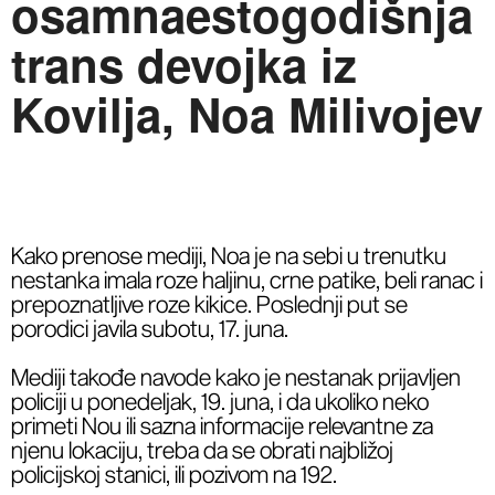
osamnaestogodišnja
trans devojka iz
Kovilja, Noa Milivojev
Kako prenose mediji, Noa je na sebi u trenutku
nestanka imala roze haljinu, crne patike, beli ranac i
prepoznatljive roze kikice. Poslednji put se
porodici javila subotu, 17. juna.
Mediji takođe navode kako je nestanak prijavljen
policiji u ponedeljak, 19. juna, i da ukoliko neko
primeti Nou ili sazna informacije relevantne za
njenu lokaciju, treba da se obrati najbližoj
policijskoj stanici, ili pozivom na 192.