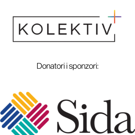
Donatori i sponzori
: