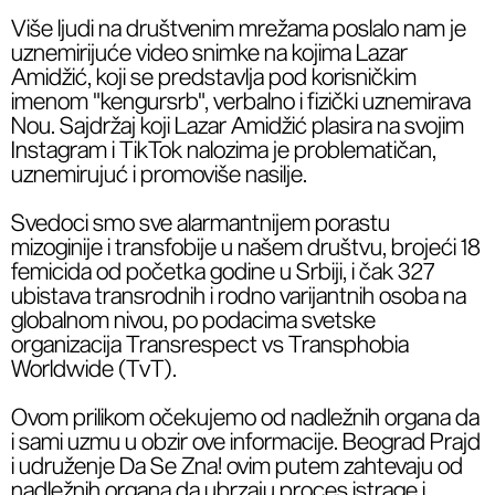
Više ljudi na društvenim mrežama poslalo nam je
uznemirijuće video snimke na kojima Lazar
Amidžić, koji se predstavlja pod korisničkim
imenom "kengursrb", verbalno i fizički uznemirava
Nou. Sajdržaj koji Lazar Amidžić plasira na svojim
Instagram i TikTok nalozima je problematičan,
uznemirujuć i promoviše nasilje.
Svedoci smo sve alarmantnijem porastu
mizoginije i transfobije u našem društvu, brojeći 18
femicida od početka godine u Srbiji, i čak 327
ubistava transrodnih i rodno varijantnih osoba na
globalnom nivou, po podacima svetske
organizacija Transrespect vs Transphobia
Worldwide (TvT).
Ovom prilikom očekujemo od nadležnih organa da
i sami uzmu u obzir ove informacije. Beograd Prajd
i udruženje Da Se Zna! ovim putem zahtevaju od
nadležnih organa da ubrzaju proces istrage i