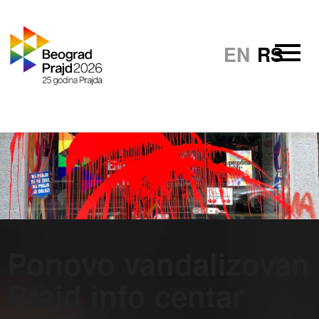
EN
RS
Ponovo vandalizovan
Prajd info centar