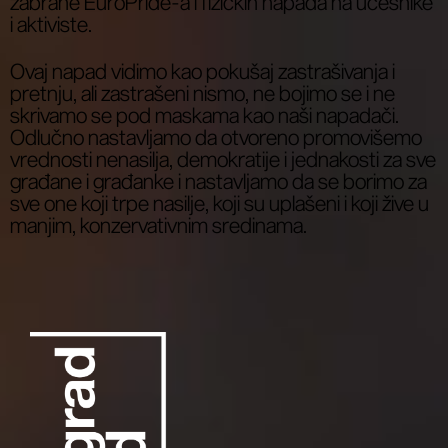
zabrane EuroPride-a i fizičkih napada na učesnike
i aktiviste.
Ovaj napad vidimo kao pokušaj zastrašivanja i
pretnju, ali zastrašeni nismo, ne bojimo se i ne
skrivamo se pod maskama kao naši napadači.
Odlučno nastavljamo da otvoreno promovišemo
vrednosti nenasilja, demokratije i jednakosti za sve
građane i građanke i nastavljamo da se borimo za
sve one koji trpe nasilje, koji su uplašeni i koji žive u
manjim, konzervativnim sredinama.