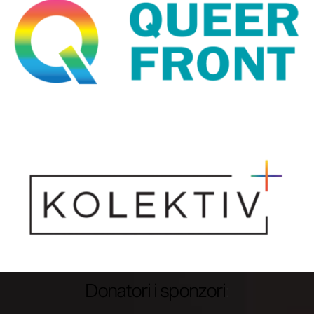
Donatori i sponzori
: