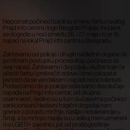
Nepoznati počinioci bacili su crvenu farbu na izlog
Prajd info centra i logo Beograd Prajda. Incident
se dogodio u noći između 26. i 27. maja i to je 18.
napad na lokal Prajd info centra u Beogradu.
Zahtevamo od policije i drugih nadležnih organa da
po hitnom postupku procesuiraju počinioce za
ovaj napad. Zahtevamo i da pošalju službe koje će
očistiti farbu i prekrečiti zidove i time pokazatai
javnosti da se vandalizam i napadi neće tolerisati.
Podsećamo i da je policija rešila samo dva slučaja
napada na Prajd info centar, od ukupno
osamnaest, i jedino su u tum slučajevima počinioci
sankcionisani.Nedavni tragični događaji nam
govore o porastu mržnje, nasilja i netolerancije u
Srbiji, a ta mržnja i nasilje su u velikoj meri usmereni
i ka LGBTI+ zajednici, još od prošlogodišnje