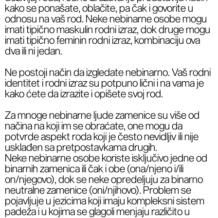
kako se ponašate, oblačite, pa čak i govorite u
odnosu na vaš rod. Neke nebinarne osobe mogu
imati tipično maskulin rodni izraz, dok druge mogu
imati tipično feminin rodni izraz, kombinaciju ova
dva ili ni jedan.
Ne postoji način da izgledate nebinarno. Vaš rodni
identitet i rodni izraz su potpuno lični i na vama je
kako ćete da izrazite i opišete svoj rod.
Za mnoge nebinarne ljude zamenice su više od
načina na koji im se obraćate, one mogu da
potvrde aspekt roda koji je često nevidljiv ili nije
usklađen sa pretpostavkama drugih.
Neke nebinarne osobe koriste isključivo jedne od
binarnih zamenica ili čak i obe (ona/njeno i/ili
on/njegovo), dok se neke opredeljuju za binarno
neutralne zamenice (oni/njihovo). Problem se
pojavljuje u jezicima koji imaju kompleksni sistem
padeža i u kojima se glagoli menjaju različito u