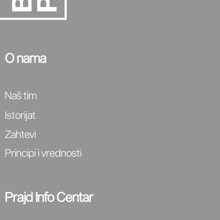
O nama
Naš tim
Istorijat
Zahtevi
Principi i vrednosti
Prajd Info Centar