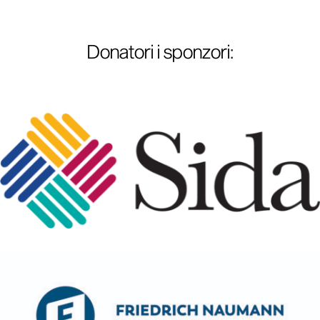
Donatori i sponzori
: