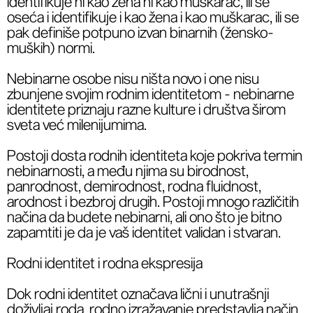
identifikuje ni kao žena ni kao muškarac, ili se
oseća i identifikuje i kao žena i kao muškarac, ili se
pak definiše potpuno izvan binarnih (žensko-
muških) normi.
Nebinarne osobe nisu ništa novo i one nisu
zbunjene svojim rodnim identitetom - nebinarne
identitete priznaju razne kulture i društva širom
sveta već milenijumima.
Postoji dosta rodnih identiteta koje pokriva termin
nebinarnosti, a među njima su birodnost,
panrodnost, demirodnost, rodna fluidnost,
arodnost i bezbroj drugih. Postoji mnogo različitih
načina da budete nebinarni, ali ono što je bitno
zapamtiti je da je vaš identitet validan i stvaran.
Rodni identitet i rodna ekspresija
Dok rodni identitet označava lični i unutrašnji
doživljaj roda, rodno izražavanje predstavlja način